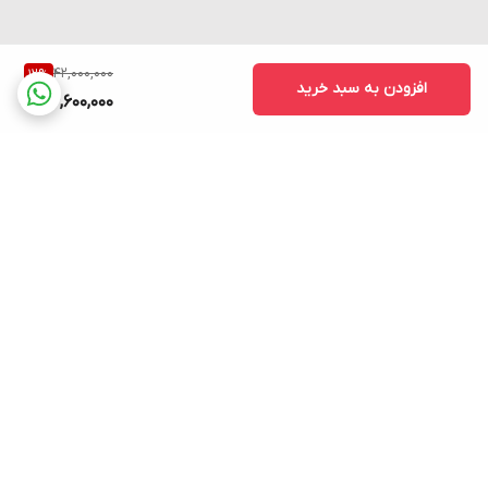
42,000,000
12
%
افزودن به سبد خرید
36,600,000
برگشت به بالا