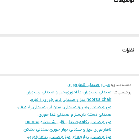
توضیحات
رنگ بدنه صندلی
الکترواستاتیک کوره ای
پارچه صندلی
دیاموند اویاز
ضخامت تشک
ضخامت ابر ۷ سانتیمتر
صندلی
نظرات
ته پایه
برای جلوگیری از آسیب به سطح
وزن قابل تحمل
۱۸۰ کیلوگرم
دسته‌بندی
:
میز و صندلی ناهارخوری
برچسب‌ها :
صندلی رستوران
،
غذاخوری
،
میز و صندلی رستوران
،
noorsa chair
،
میز و صندلی ناهارخوری 6 نفره
،
میز و صندلی
،
میز و صندلی رستورانی
،
صندلی پایه فلز
،
صندلی دسته دار
،
میز و صندلی غذا خوری
،
میز و صندلی کافه
،
صندلی قابل شستشو
،
noorsa
،
ناهارخوری
،
میز و صندلی نهار خوری
،
صندلی نشکن
،
میز و صندلی پارچه ای
،
میز و صندلی ناهارخوری
،