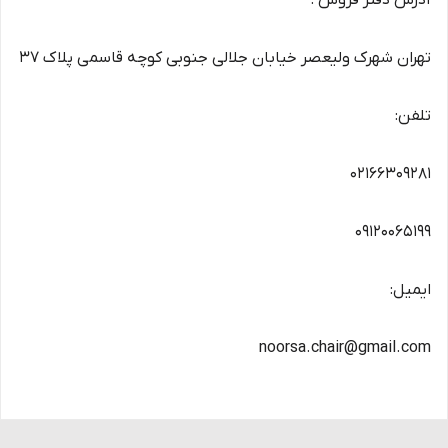
آدرس دفتر فروش :
تهران شهرک ولیعصر خیابان جلالی جنوبی کوچه قاسمی پلاک 37
تلفن:
02166309281
09120065199
ایمیل:
noorsa.chair@gmail.com