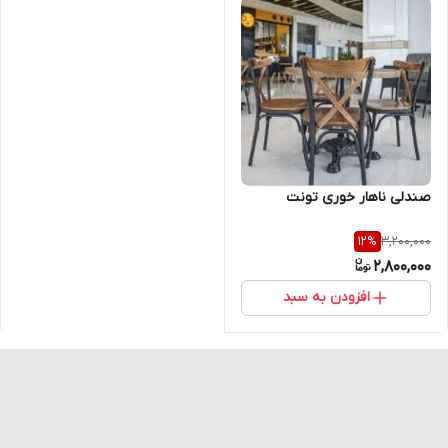
صندلی ناهار خوری تونت
3,200,000
12
%
2,800,000
افزودن به سبد