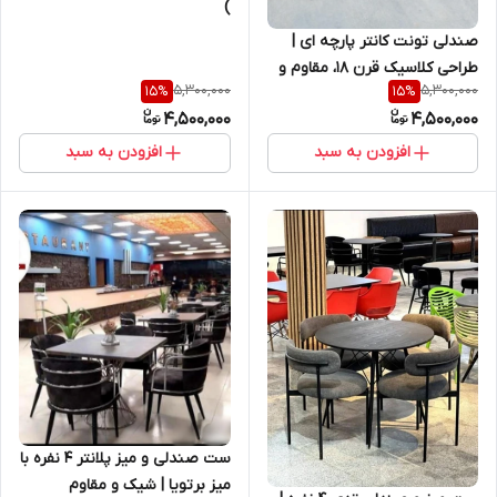
)
صندلی تونت کانتر پارچه ای |
طراحی کلاسیک قرن ۱۸، مقاوم و
5,300,000
5,300,000
15
%
15
%
راحت برای کانتر و کافه
4,500,000
4,500,000
افزودن به سبد
افزودن به سبد
ست صندلی و میز پلانتر ۴ نفره با
میز برتویا | شیک و مقاوم