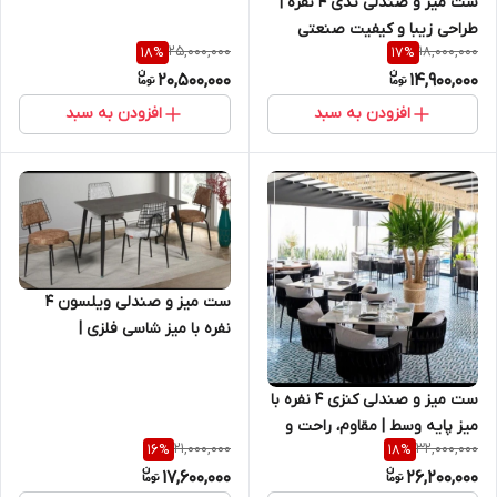
ست میز و صندلی تدی ۴ نفره |
طراحی زیبا و کیفیت صنعتی
25,000,000
18,000,000
18
%
17
%
20,500,000
14,900,000
افزودن به سبد
افزودن به سبد
ست میز و صندلی ویلسون ۴
نفره با میز شاسی فلزی |
اقتصادی، ترند و مقاوم
ست میز و صندلی کنزی ۴ نفره با
میز پایه وسط | مقاوم، راحت و
21,000,000
32,000,000
16
%
18
%
مناسب فضای شلوغ
17,600,000
26,200,000