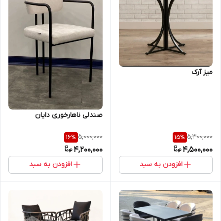
میز آرک
صندلی ناهارخوری دایان
5,000,000
5,300,000
16
%
15
%
4,200,000
4,500,000
افزودن به سبد
افزودن به سبد