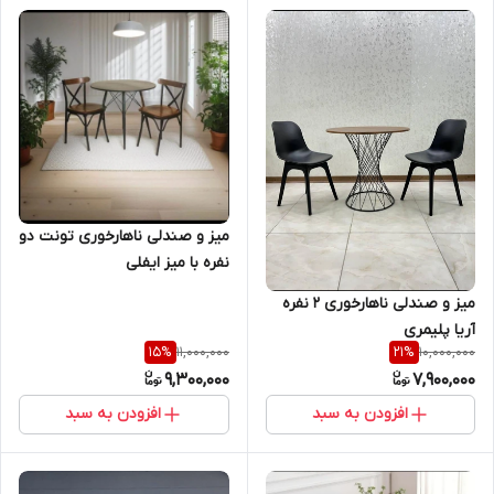
میز و صندلی ناهارخوری تونت دو
نفره با میز ایفلی
میز و صندلی ناهارخوری ۲ نفره
آریا پلیمری
11,000,000
10,000,000
15
%
21
%
9,300,000
7,900,000
افزودن به سبد
افزودن به سبد