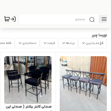
نورسا چیر
جدیدترین
برندها
قیمت
دسته‌بندی
فقط محص
صندلی کانتر پلانتر ( صندلی اپن