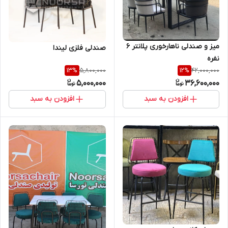
میز و صندلی ناهارخوری پلانتر ۶
صندلی فلزی لیندا
نفره
5,800,000
42,000,000
13
%
12
%
5,000,000
36,600,000
افزودن به سبد
افزودن به سبد