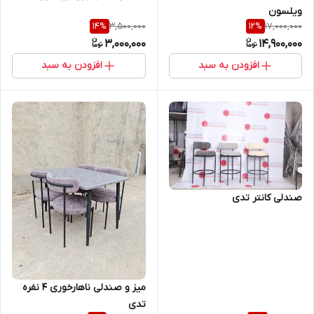
ویلسون
3,500,000
17,000,000
14
%
12
%
3,000,000
14,900,000
افزودن به سبد
افزودن به سبد
صندلی کانتر تدی
میز و صندلی ناهارخوری 4 نفره
تدی