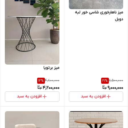
میز ناهارخوری شاسی خور لبه
دوبل
میز برتویا
4,800,000
11,500,000
12
%
21
%
4,200,000
9,000,000
افزودن به سبد
افزودن به سبد