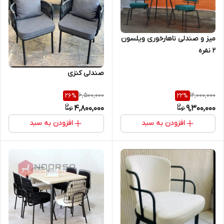
میز و صندلی ناهارخوری ویلسون
2 نفره
صندلی کنزی
6,500,000
12,000,000
26
%
22
%
4,800,000
9,300,000
افزودن به سبد
افزودن به سبد