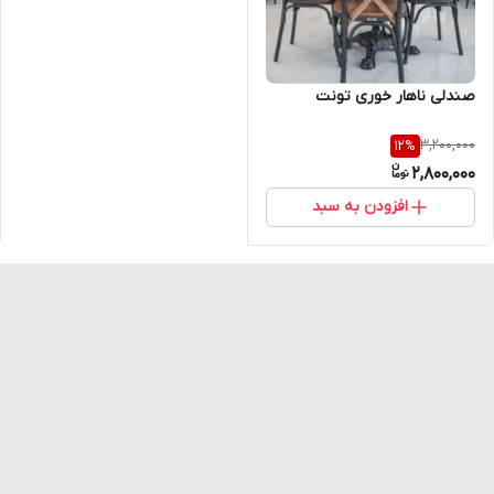
صندلی ناهار خوری تونت
3,200,000
12
%
2,800,000
افزودن به سبد