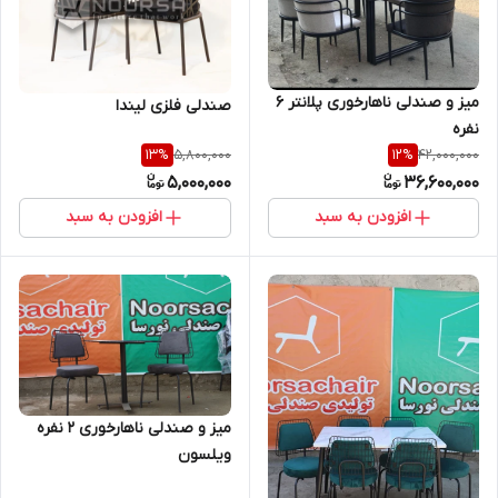
میز و صندلی ناهارخوری پلانتر ۶
صندلی فلزی لیندا
نفره
5,800,000
42,000,000
13
%
12
%
5,000,000
36,600,000
افزودن به سبد
افزودن به سبد
میز و صندلی ناهارخوری 2 نفره
ویلسون