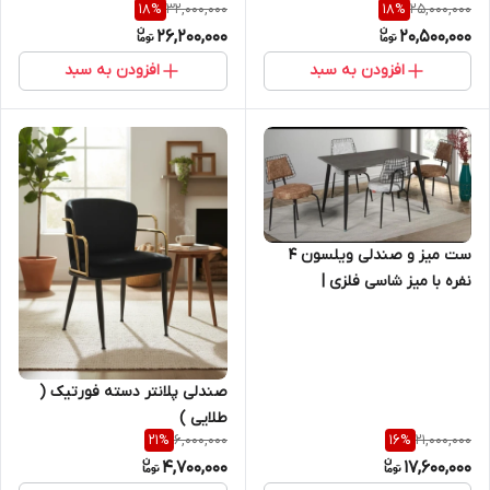
32,000,000
25,000,000
18
%
18
%
26,200,000
20,500,000
افزودن به سبد
افزودن به سبد
ست میز و صندلی ویلسون ۴
نفره با میز شاسی فلزی |
اقتصادی، ترند و مقاوم
صندلی پلانتر دسته فورتیک (
طلایی )
6,000,000
21,000,000
21
%
16
%
4,700,000
17,600,000