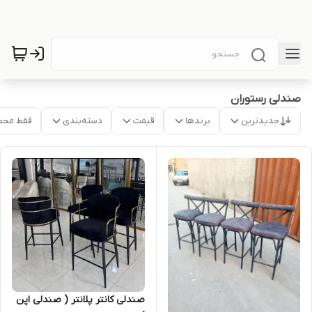
صندلی رستوران
جدیدترین
برندها
قیمت
دسته‌بندی
فقط محص
صندلی کانتر پلانتر ( صندلی اپن