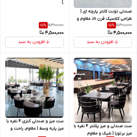
)
صندلی تونت کانتر پارچه ای |
طراحی کلاسیک قرن ۱۸، مقاوم و
5,300,000
5,300,000
15
%
15
%
راحت برای کانتر و کافه
4,500,000
4,500,000
افزودن به سبد
افزودن به سبد
ست میز و صندلی کنزی ۴ نفره با
ست صندلی و میز پلانتر ۴ نفره با
میز پایه وسط | مقاوم، راحت و
میز برتویا | شیک و مقاوم
مناسب فضای شلوغ