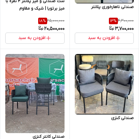
ست صندلی و میز پلانتر ۴ نفره با
صندلی ناهارخوری پلانتر
میز برتویا | شیک و مقاوم
25,000,000
4,300,000
18
%
13
%
20,500,000
3,700,000
افزودن به سبد
افزودن به سبد
صندلی کنزی
صندلی کانتر کنزی