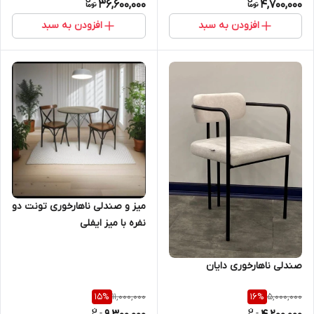
36,600,000
4,700,000
افزودن به سبد
افزودن به سبد
میز و صندلی ناهارخوری تونت دو
نفره با میز ایفلی
صندلی ناهارخوری دایان
11,000,000
5,000,000
15
%
16
%