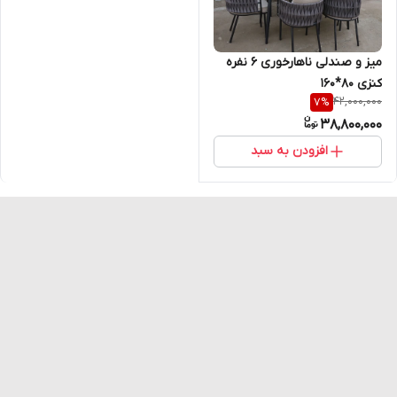
میز و صندلی ناهارخوری 6 نفره
کنزی 80*160
42,000,000
7
%
38,800,000
افزودن به سبد