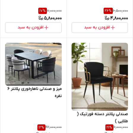
7,000,000
6,500,000
17
%
26
%
5,800,000
4,800,000
افزودن به سبد
افزودن به سبد
میز و صندلی ناهارخوری پلانتر ۶
نفره
صندلی پلانتر دسته فورتیک (
طلایی )
42,000,000
6,000,000
12
%
21
%