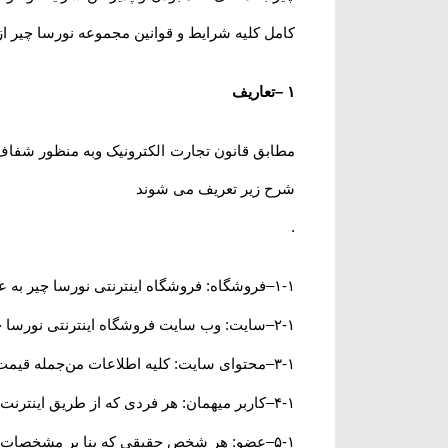
کامل کلیه شرایط و قوانین مجموعه نورسا چیر از 
۱
–
تعاریف
مطابق قانون تجارت الکترونیک وبه منظور شفاف س
شرح زیر تعریف می شوند
.
۱-۱
–
فروشگاه: فروشگاه اینترنتی نورسا چیر به 
۲-۱
–
سایت: وب سایت فروشگاه اینترنتی نورسا چ
۳-۱
–
محتوای سایت: کلیه اطلاعات من‌جمله قیمت
۴-۱
–
کاربر میهمان: هر فردی که از طریق اینترنت وارد سایت noorsachair.ir شده باشد، کار
۵-۱
–
عضو: هر شخص حقیقی که بنا بر مشخصات ه