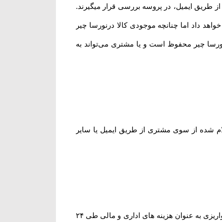
ز طریق ایمیل، در پروسه بررسی قرار میگیرند.
واهد داد اما چنانچه موجودی کالا درنورسا چیر
رسا چیر محفوظ است و یا مشتری می‏‌تواند به
 ۲۴ الی ۴۸ ساعت کاری به حساب مشتری (اعلام شده از سوی مشتری از طریق ایمیل یا سایر
یا انصراف مشتری از خرید ،زمانی که محصول بسته بندی و ارسال شده باشد مبلغ پرداخت شده با کسر ۲۰ درصد از مبلغ واریزی به عنوان هزینه های اداری و مالی طی ۲۴