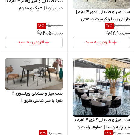
ست صندلی و میز پلانتر ۴ نفره با
میز برتویا | شیک و مقاوم
ست میز و صندلی تدی ۴ نفره |
طراحی زیبا و کیفیت صنعتی
25,000,000
18,000,000
18
%
17
%
20,500,000
14,900,000
افزودن به سبد
افزودن به سبد
ست میز و صندلی ویلسون ۴
نفره با میز شاسی فلزی |
اقتصادی، ترند و مقاوم
ست میز و صندلی کنزی ۴ نفره با
میز پایه وسط | مقاوم، راحت و
21,000,000
32,000,000
16
%
18
%
مناسب فضای شلوغ