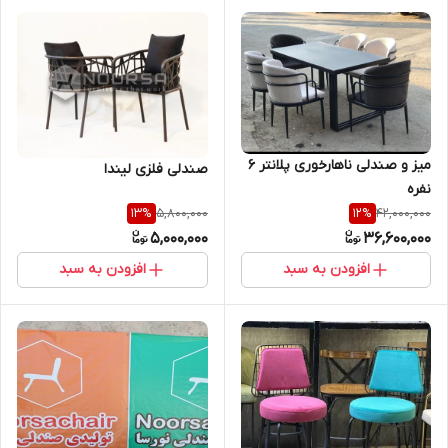
میز و صندلی ناهارخوری پلانتر ۶
صندلی فلزی لیندا
نفره
5,800,000
42,000,000
13
%
12
%
5,000,000
36,600,000
افزودن به سبد
افزودن به سبد