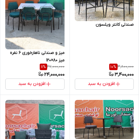
صندلی کانتر ویلسون
میز و صندلی ناهارخوری ۶ نفره
میز ۸۰×۱۲۰
27,000,000
3,800,000
11
%
10
%
24,000,000
3,400,000
افزودن به سبد
افزودن به سبد