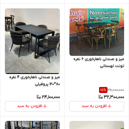
میز و صندلی ناهارخوری 6 نفره
تونت لهستانی
میز و صندلی ناهارخوری ۴ نفره
80*120 پروفیلی
38,000,000
15
%
24,100,000
32,300,000
افزودن به سبد
افزودن به سبد