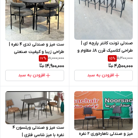
صندلی تونت کانتر پارچه ای |
ست میز و صندلی تدی ۴ نفره |
طراحی کلاسیک قرن ۱۸، مقاوم و
طراحی زیبا و کیفیت صنعتی
راحت برای کانتر و کافه
18,000,000
5,300,000
17
%
15
%
14,900,000
4,500,000
افزودن به سبد
افزودن به سبد
ست میز و صندلی ویلسون ۴
میز و صندلی ناهارخوری 2 نفره
نفره با میز شاسی فلزی |