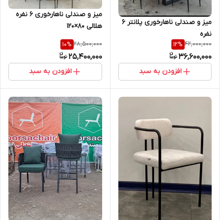
میز و صندلی ناهارخوری ۶ نفره
میز و صندلی ناهارخوری پلانتر ۶
هلالی ۸۰×۱۲۰
نفره
28,500,000
42,000,000
10
%
12
%
25,400,000
36,600,000
افزودن به سبد
افزودن به سبد