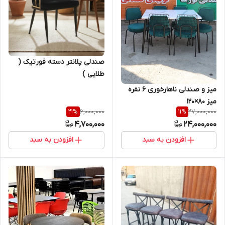
صندلی پلانتر دسته فورتیک (
طلایی )
میز و صندلی ناهارخوری ۶ نفره
میز ۸۰×۱۲۰
6,000,000
27,000,000
21
%
11
%
4,700,000
24,000,000
افزودن به سبد
افزودن به سبد