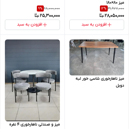
میز ۸۰×۱۸۰
28,000,000
31,977,000
9
%
12
%
25,300,000
28,050,000
افزودن به سبد
افزودن به سبد
میز ناهارخوری شاسی خور لبه
دوبل
میز و صندلی ناهارخوری ۴ نفره