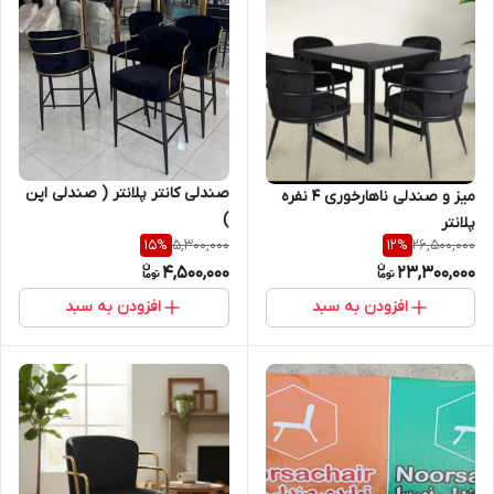
صندلی کانتر پلانتر ( صندلی اپن
میز و صندلی ناهارخوری ۴ نفره
)
پلانتر
5,300,000
26,500,000
15
%
12
%
4,500,000
23,300,000
افزودن به سبد
افزودن به سبد