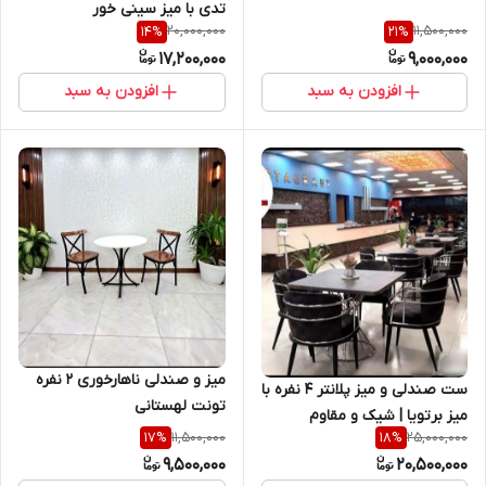
تدی با میز سینی خور
20,000,000
11,500,000
14
%
21
%
17,200,000
9,000,000
افزودن به سبد
افزودن به سبد
میز و صندلی ناهارخوری ۲ نفره
ست صندلی و میز پلانتر ۴ نفره با
تونت لهستانی
میز برتویا | شیک و مقاوم
11,500,000
25,000,000
17
%
18
%
9,500,000
20,500,000