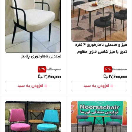
میز و صندلی ناهارخوری ۴ نفره
تدی با میز شاسی فلزی مقاوم
صندلی ناهارخوری پلانتر
برای رستوران و کافه و منازل
4,300,000
21,000,000
13
%
16
%
3,700,000
17,600,000
افزودن به سبد
افزودن به سبد