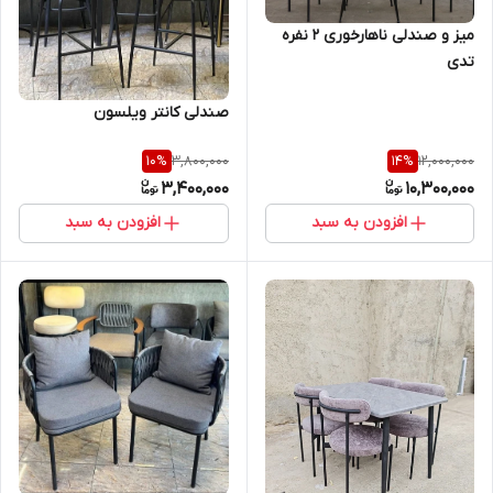
میز و صندلی ناهارخوری 2 نفره
تدی
صندلی کانتر ویلسون
3,800,000
12,000,000
10
%
14
%
3,400,000
10,300,000
افزودن به سبد
افزودن به سبد