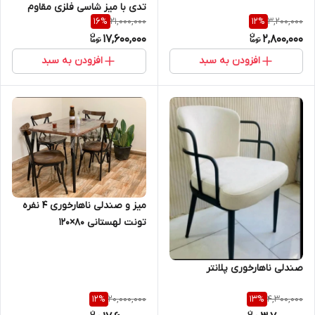
تدی با میز شاسی فلزی مقاوم
21,000,000
3,200,000
16
%
12
%
برای رستوران و کافه و منازل
17,600,000
2,800,000
افزودن به سبد
افزودن به سبد
میز و صندلی ناهارخوری ۴ نفره
تونت لهستانی ۸۰×۱۲۰
صندلی ناهارخوری پلانتر
20,000,000
4,300,000
12
%
13
%