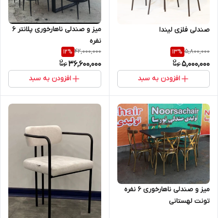
میز و صندلی ناهارخوری پلانتر ۶
صندلی فلزی لیندا
نفره
42,000,000
5,800,000
12
%
13
%
36,600,000
5,000,000
افزودن به سبد
افزودن به سبد
میز و صندلی ناهارخوری 6 نفره
تونت لهستانی