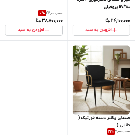
80*120 پروفیلی
42,000,000
7
%
38,800,000
24,100,000
افزودن به سبد
افزودن به سبد
صندلی پلانتر دسته فورتیک (
طلایی )
6,000,000
21
%