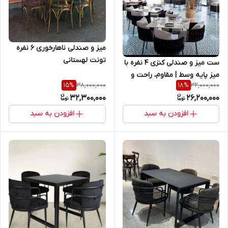
میز و صندلی ناهارخوری 6 نفره
تونت لهستانی
ست میز و صندلی کنزی ۴ نفره با
میز پایه وسط | مقاوم، راحت و
38,000,000
32,000,000
15
%
18
%
مناسب فضای شلوغ
32,300,000
26,200,000
افزودن به سبد
افزودن به سبد