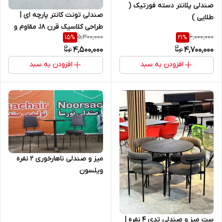
صندلی پلانتر دسته فورتیک (
صندلی تونت کانتر پارچه ای |
طلایی )
طراحی کلاسیک قرن ۱۸، مقاوم و
5,300,000
6,000,000
15
%
21
%
راحت برای کانتر و کافه
4,500,000
4,700,000
افزودن به سبد
افزودن به سبد
میز و صندلی ناهارخوری 2 نفره
ویلسون
ست میز و صندلی تدی ۴ نفره |