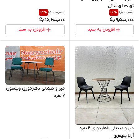
تونت لهستانی
18,000,000
11,500,000
13
%
17
%
15,600,000
9,500,000
افزودن به سبد
افزودن به سبد
میز و صندلی ناهارخوری ویلسون
2 نفره
میز و صندلی ناهارخوری ۲ نفره
آریا پلیمری