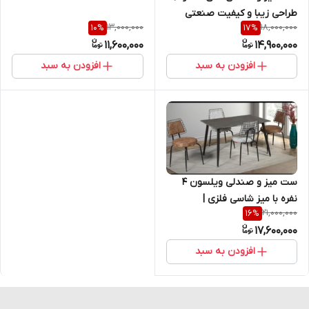
طراحی زیبا و کیفیت صنعتی
13,000,000
18,000,000
10
%
17
%
11,600,000
14,900,000
افزودن به سبد
افزودن به سبد
ست میز و صندلی ویلسون ۴
نفره با میز شاسی فلزی |
21,000,000
16
%
اقتصادی، ترند و مقاوم
17,600,000
افزودن به سبد