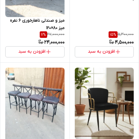
میز و صندلی ناهارخوری ۶ نفره
میز ۸۰×۱۲۰
27,000,000
5,300,000
11
%
15
%
24,000,000
4,500,000
افزودن به سبد
افزودن به سبد