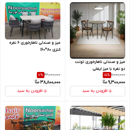
میز و صندلی ناهارخوری 6 نفره
کنزی 80*160
میز و صندلی ناهارخوری تونت
دو نفره با میز ایفلی
42,000,000
11,000,000
7
%
15
%
38,800,000
9,300,000
افزودن به سبد
افزودن به سبد