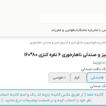
س با ما
درباره ما
شکایات
قوانین و مقررات
لمان و دکوراسیون خانگی
/
میز و کنسول
/
میز و صندلی ناهارخوری
ز و صندلی ناهارخوری 6 نفره کنزی 80*160
ند:
نورسا
نگ بافت صندلی
مشکی
کرم
طوسی
نگ صندلی
کالیته ملما ( از طریق عکس کالیته پارچه کد رنگ و اسم کالیته انتخاب
نظر خود را انتخاب کرده و در قسمت توضیحات درج نمایید .)