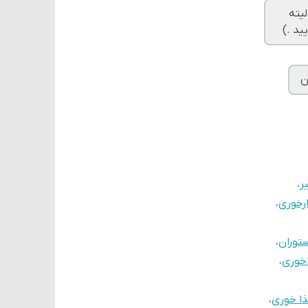
لیته
ید .)
ن
ر
،
رخوری
،
توران
،
خوری
،
ذا خوری
،