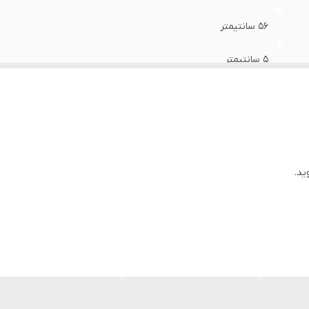
۵۶ سانتیمتر
۵ سانتیمتر
از زمین تا نشیمن ۴۵ سانتیمتر
با ویسکوز پر شده است
6 سانتیمتر
ید.
80*160 سانتیمتر
ام دی اف روکش وکیوم کره ای ضدآب و ضدخش , لبه دوبل
لوله 9 سانت با ضخامت 2 میلیمتری , ورق 50*50 با ضخامت 5 میلیمتری
رنگ مشکی کوره ای الکترواستاتیک