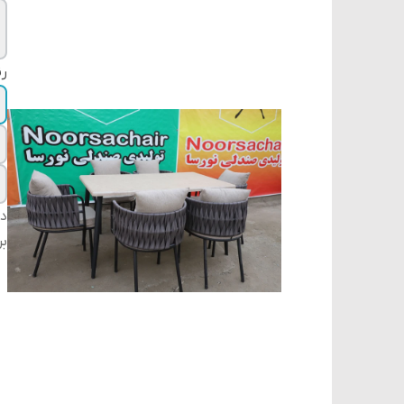
رن
دس
بر