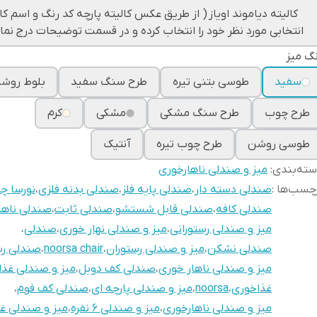
کالیته دیاموند اویاز ( از طریق عکس کالیته پارچه کد رنگ و اسم کا
انتخابی مورد نظر خود را انتخاب کرده و در قسمت توضیحات درج نمای
گ میز
سفید
طوسی بتنی تیره
طرح سنگ سفید
بلوط روش
طرح چوب
طرح سنگ مشکی
مشکی
کرم
طوسی روشن
طرح چوب تیره
آنتیک
ته‌بندی
:
میز و صندلی ناهارخوری
چسب‌ها :
صندلی دسته دار
،
صندلی پایه فلز
،
صندلی بدنه فلزی
،
نورسا چی
صندلی کافه
،
صندلی قابل شستشو
،
صندلی ثابت
،
صندلی ناها
میز و صندلی رستورانی
،
میز و صندلی نهار خوری
،
صندلی
،
صندلی نشکن
،
میز و صندلی رستوران
،
noorsa chair
،
صندلی رس
میز و صندلی ناهار خوری
،
صندلی کف دوبل
،
میز و صندلی غذا
غذاخوری
،
noorsa
،
میز و صندلی پارچه ای
،
صندلی کف فوم
،
میز و صندلی ناهارخوری
،
میز و صندلی 6 نفره
،
میز و صندلی غ