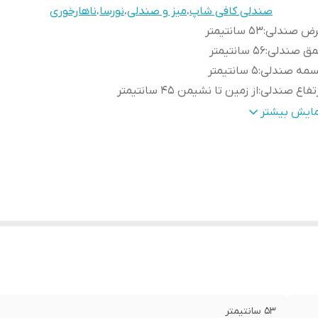
صندلی کافی شاپ
،
میز و صندلی
،
نورسا
،
ناهارخوری
رض صندلی
:
۵۳ سانتیمتر
مق صندلی
:
۵۶ سانتیمتر
سمه صندلی
:
۵ سانتیمتر
تفاع صندلی
:
از زمین تا نشیمن ۴۵ سانتیمتر
وسن صندلی
:
با ویسکوز پر شده است
مایش بیشتر
خامت تشک
:
6 سانتیمتر
عاد میز
:
80*160 سانتیمتر
فحه میز
:
ام دی اف روکش وکیوم کره ای ضدآب و ضدخش , لبه دوبل
ژگی پایه
ز
:
میلیمتری
گ پایه میز و صندلی
:
رنگ مشکی کوره ای الکترواستاتیک
۵۳ سانتیمتر