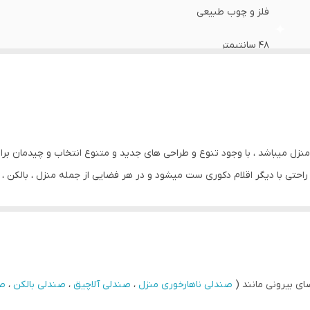
فلز و چوب طبیعی
48 سانتیمتر
 منزل میباشد ، با وجود تنوع و طراحی های جدید و متنوع انتخاب و چیدمان بر
احتی با دیگر اقلام دکوری ست میشود و در هر فضایی از جمله منزل ، بالکن ، آلا
خود این قابلیت را دارد که در کنار انواع میزهای ناهارخوری استفاده شود ،
م
توانند از این صندلی استفاده کنند . قسمت نشیمن و تکیه گاه
صندلی ناهارخوری
ر ارتفاع و 45*46 سانتیمتر ابعاد نشیمن و یک سال گارانتی است .
ای بیرونی مانند (
صندلی ناهارخوری منزل
،
صندلی آلاچیق
،
صندلی بالکن
،
صن