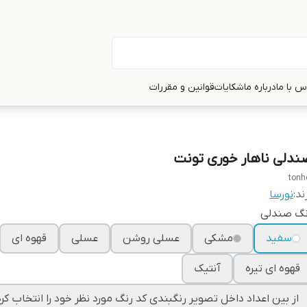
س با ما
درباره ما
شکایات
قوانین و مقررات
ندلی ناهار خوری تونت
tonh
ند:
نورسا
نگ صندلی
سفید
مشکی
عسلی روشن
عسلی
قهوه ای
قهوه ای تیره
آنتیک
از بین اعداد داخل تصویر رنگبندی کد رنگ مورد نظر خود را انتخاب کرد