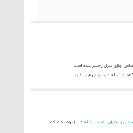
اساس اجزای منزل راحتتر شده است .
چیق ، کافه و رستوران قرار بگیرد .
جموعه نورسا چیر
در این صندلی از فلز استفاده کرده
 تونت فلزی
از جنس چوب طبیعی طراحی شده است .
دلی رستوران
،
صندلی کافه
و ....) توصیه میکند.