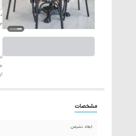
دس
بر
اب
ج
ار
مشخصات
ابعاد نشیمن