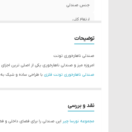
جنس صندلی
ارتفاع کلی
توضیحات
صندلی ناهارخوری تونت
امروزه میز و صندلی ناهارخوری یکی از اصلی ترین اجزای
صندلی ناهارخوری تونت فلزی
با طراحی ساده و شیک به ر
صندلی ناهارخوری تونت فلزی
به خاطر طراحی خاص و شیک 
دارای استحکام و کیفیت بالا بوده و افراد با هر وزنی می
این نوع طراحی باعث زیبایی هرچه بیشتر صندلی غذاخوری شده است .صندلی لوکس تونت با 48 سانتیمت
نقد و بررسی
مجموعه نورسا چیر
این صندلی را برای فضای داخلی و فض