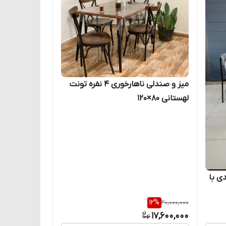
میز و صندلی ناهارخوری ۴ نفره تونت
لهستانی ۸۰×۱۲۰
ی ۴ نفره تدی با
12
%
20,000,000
17,600,000