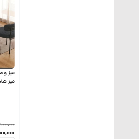
میز شاس
کافه و 
21,000,000
600,000