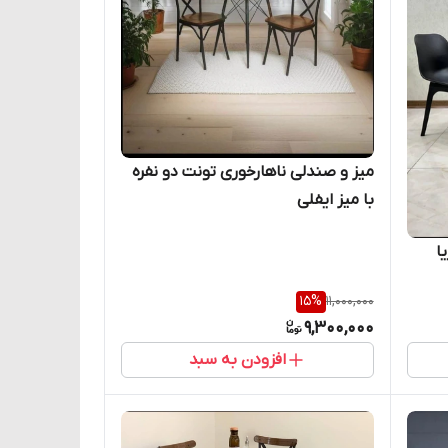
میز و صندلی ناهارخوری تونت دو نفره
با میز ایفلی
ه آریا
15
%
11,000,000
9,300,000
افزودن به سبد