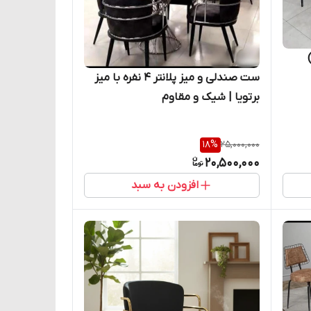
ست صندلی و میز پلانتر ۴ نفره با میز
برتویا | شیک و مقاوم
18
%
25,000,000
20,500,000
افزودن به سبد