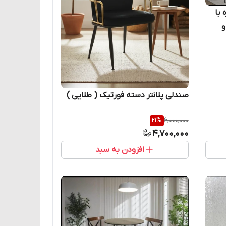
لسون ۴ نفره با
و
صندلی پلانتر دسته فورتیک ( طلایی )
21
%
6,000,000
4,700,000
افزودن به سبد