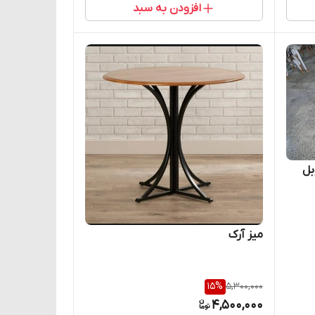
افزودن به سبد
بل
میز آرک
15
%
5,300,000
4,500,000