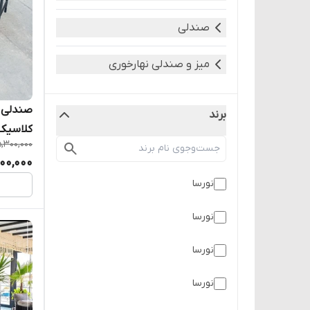
صندلی
میز و صندلی نهارخوری
صندلی ت
برند
,300,000
کانتر و 
00,000
نورسا
نورسا
نورسا
نورسا