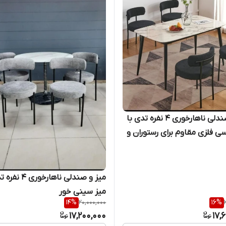
میز و صندلی ناهارخوری ۴ نفره تدی با
ی فلزی مقاوم برای رستوران و
منازل
میز و صندلی ناهارخور
میز سینی خور
14
%
20,000,000
16
%
17,200,000
17,