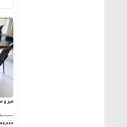
میز و صندلی
5,000,000
200,000