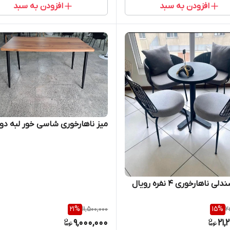
افزودن به سبد
افزودن به سبد
میز ناهارخوری شاسی خور لبه دو
 ناهارخوری ۴ نفره رویال
21
%
11,500,000
15
%
2
9,000,000
21,