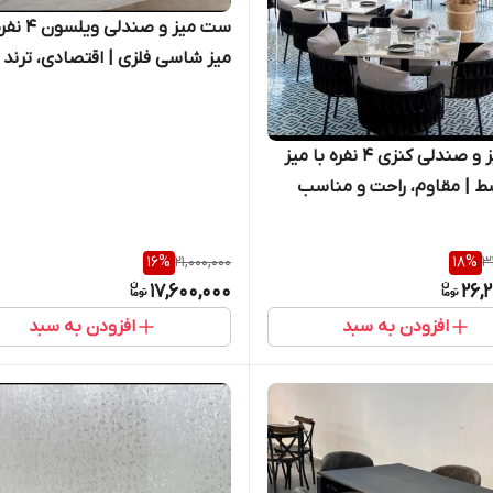
ست میز و صندلی وی
میز شاسی فلزی | اقتصادی، ترند 
مقاوم
ست میز و صندلی کنزی ۴ نفره با میز
ط | مقاوم، راحت و مناسب
لوغ
16
%
21,000,000
18
%
3
17,600,000
26,
افزودن به سبد
افزودن به سبد