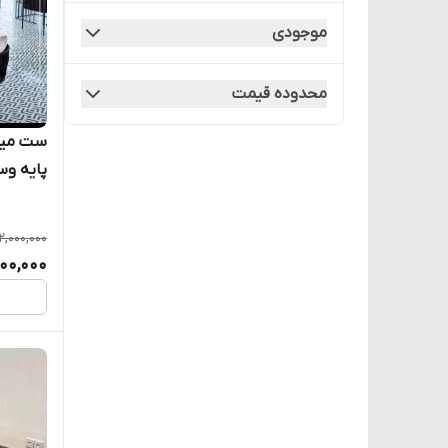
نورسا
موجودی
نورسا
محدوده قیمت
پایه وس
فضای ش
2,000,000
200,000