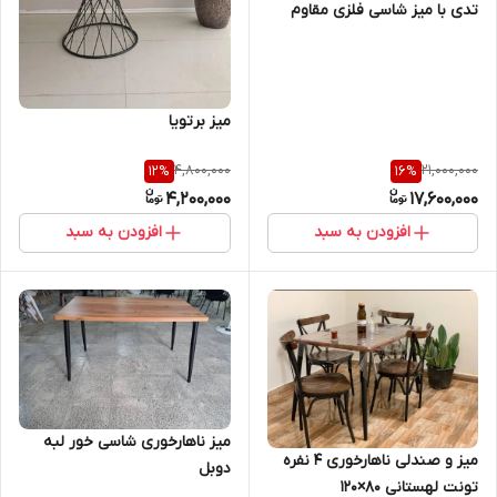
تدی با میز شاسی فلزی مقاوم
برای رستوران و کافه و منازل
میز برتویا
4,800,000
21,000,000
12
%
16
%
4,200,000
17,600,000
افزودن به سبد
افزودن به سبد
میز ناهارخوری شاسی خور لبه
میز و صندلی ناهارخوری ۴ نفره
دوبل
تونت لهستانی ۸۰×۱۲۰